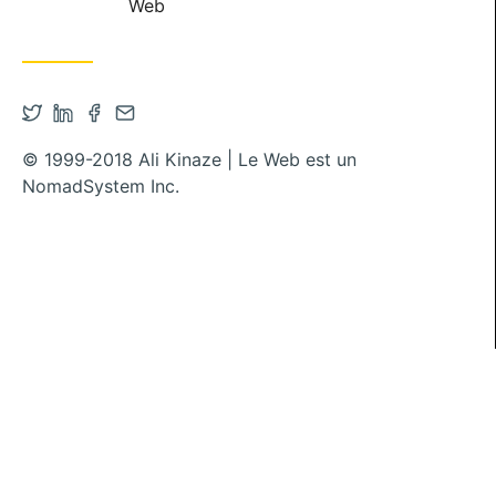
Web
Ouvrir le compte Twitter dans un nouvel onglet
Ouvrir le compte Linkedin dans un nouvel ongl
Ouvrir le compte Facebook dans un nouvel
Contacter par mail
© 1999-2018 Ali Kinaze | Le Web est un
NomadSystem Inc.