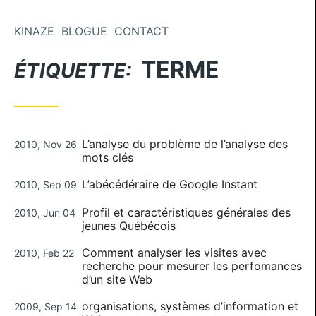
Aller au contenu
KINAZE
BLOGUE
CONTACT
TERME
ÉTIQUETTE:
Publié le
L’analyse du problème de l’analyse des
2010, Nov 26
mots clés
Publié le
L’abécédéraire de Google Instant
2010, Sep 09
Publié le
Profil et caractéristiques générales des
2010, Jun 04
jeunes Québécois
Publié le
Comment analyser les visites avec
2010, Feb 22
recherche pour mesurer les perfomances
d’un site Web
Publié le
organisations, systèmes d’information et
2009, Sep 14