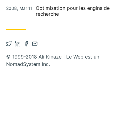
Publié le
Optimisation pour les engins de
2008, Mar 11
recherche
Ouvrir le compte Twitter dans un nouvel onglet
Ouvrir le compte Linkedin dans un nouvel ongl
Ouvrir le compte Facebook dans un nouvel
Contacter par mail
© 1999-2018 Ali Kinaze | Le Web est un
NomadSystem Inc.