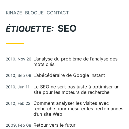
Aller au contenu
KINAZE
BLOGUE
CONTACT
SEO
ÉTIQUETTE:
Publié le
L’analyse du problème de l’analyse des
2010, Nov 26
mots clés
Publié le
L’abécédéraire de Google Instant
2010, Sep 09
Publié le
Le SEO ne sert pas juste à optimiser un
2010, Jun 11
site pour les moteurs de recherche
Publié le
Comment analyser les visites avec
2010, Feb 22
recherche pour mesurer les perfomances
d’un site Web
Publié le
Retour vers le futur
2009, Feb 08