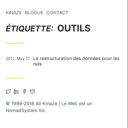
Aller au contenu
KINAZE
BLOGUE
CONTACT
OUTILS
ÉTIQUETTE:
Publié le
La restructuration des données pour les
2011, May 17
nuls
Ouvrir le compte Twitter dans un nouvel onglet
Ouvrir le compte Linkedin dans un nouvel ongl
Ouvrir le compte Facebook dans un nouvel
Contacter par mail
© 1999-2018 Ali Kinaze | Le Web est un
NomadSystem Inc.