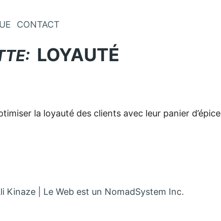
Aller au contenu
UE
CONTACT
LOYAUTÉ
TTE:
timiser la loyauté des clients avec leur panier d’épice
mpte Twitter dans un nouvel onglet
 compte Linkedin dans un nouvel onglet
 le compte Facebook dans un nouvel onglet
tacter par mail
li Kinaze | Le Web est un NomadSystem Inc.