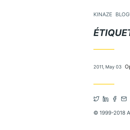
KINAZE
BLOG
ÉTIQUE
Publié le
Op
2011, May 03
Ouvrir le co
Ouvrir le
Ouvrir
Con
© 1999-2018 A