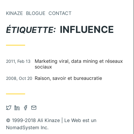
Aller au contenu
KINAZE
BLOGUE
CONTACT
INFLUENCE
ÉTIQUETTE:
Publié le
Marketing viral, data mining et réseaux
2011, Feb 13
sociaux
Publié le
Raison, savoir et bureaucratie
2008, Oct 20
Ouvrir le compte Twitter dans un nouvel onglet
Ouvrir le compte Linkedin dans un nouvel ongl
Ouvrir le compte Facebook dans un nouvel
Contacter par mail
© 1999-2018 Ali Kinaze | Le Web est un
NomadSystem Inc.