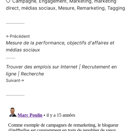
Étiquettes:
Campagne
,
Engagement
,
Marketing
,
marketing
direct
,
médias sociaux
,
Mesure
,
Remarketing
,
Tagging
Précédent
Billet précédent:
Mesure de la performance, objectifs d'affaires et
médias sociaux
Billet suivant:
Trouver des emplois sur Internet | Recrutement en
ligne | Recherche
Suivant