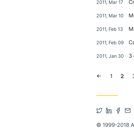
Publié le
C
2011, Mar 17
Publié le
M
2011, Mar 10
Publié le
Ma
2011, Feb 13
Publié le
C
2011, Feb 09
Publié le
3
2011, Jan 30
Page précéd
Page:
1
Page
2
Ouvrir le co
Ouvrir le
Ouvrir
Con
© 1999-2018 A