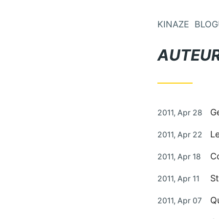
KINAZE
BLOG
AUTEUR
Publié le
G
2011, Apr 28
Publié le
Le
2011, Apr 22
Publié le
Co
2011, Apr 18
Publié le
St
2011, Apr 11
Publié le
Qu
2011, Apr 07