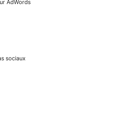
sur AdWords
s sociaux