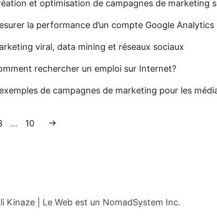
réation et optimisation de campagnes de marketing 
esurer la performance d’un compte Google Analytics
rketing viral, data mining et réseaux sociaux
omment rechercher un emploi sur Internet?
 exemples de campagnes de marketing pour les média
ente
 en cours:
Page:
3
…
Page:
10
Page suivante
mpte Twitter dans un nouvel onglet
 compte Linkedin dans un nouvel onglet
 le compte Facebook dans un nouvel onglet
tacter par mail
li Kinaze | Le Web est un NomadSystem Inc.